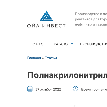
Производство и по
реагентов для бур
нефтяных и газов
О НАС
КАТАЛОГ
ПРОИЗВОДСТВО
Основная навигация
Строка навигации
Главная
Статьи
Полиакрилонитри
27 октября 2022
Время прочтения