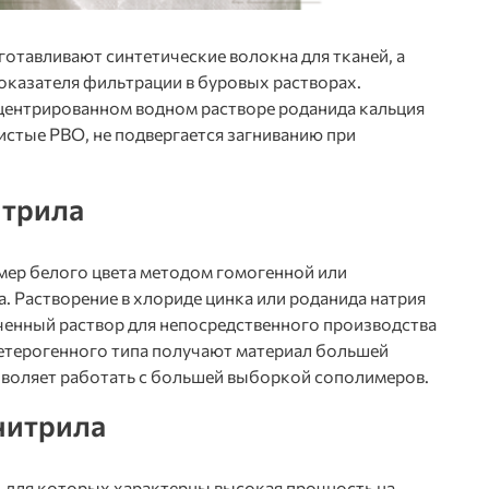
отавливают синтетические волокна для тканей, а
оказателя фильтрации в буровых растворах.
центрированном водном растворе роданида кальция
истые РВО, не подвергается загниванию при
итрила
ер белого цвета методом гомогенной или
 Растворение в хлориде цинка или роданида натрия
енный раствор для непосредственного производства
етерогенного типа получают материал большей
зволяет работать с большей выборкой сополимеров.
нитрила
 для которых характерны высокая прочность на