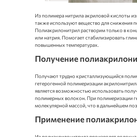
Из полимера нитрила акриловой кислоты изг
также используют вещество для снижения п
Полиакрилонитрил растворим только в кон
или натрия. Помогает стабилизировать глин
повышенных температурах.
Получение полиакрилон
Получают трудно кристаллизующийся полим
гетерогенной полимеризации акрилонитрила.
является возможностью использовать получ
полимерных волокон. При полимеризации г
молекулярной массой, что в дальнейшем по
Применение полиакрило
Из полиакрилонитрила производят волокна,