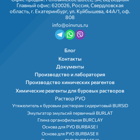
Главный офис: 620026, Россия, Свердловская
область, г. Екатеринбург, ул. Куйбышева, 44А/1, оф.
808
info@oinvrus.ru
Подвал 2
Блог
Контакты
Документы
Производство и лаборатория
Menu footer
Производство химических реагентов
Химические реагенты для буровых растворов
Раствор РУО
Утяжелитель к буровым растворам сидеритовый BURSID
Эмульгатор эмульсий первичный BURLAT
Глина органофильная BURCLAY
Основа для РУО BURBASE I
Основа для РУО BURBASE II