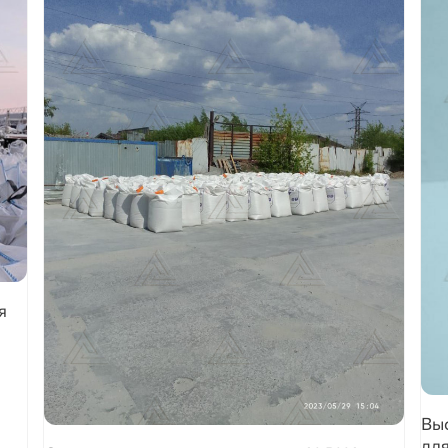
я
Вы
дл