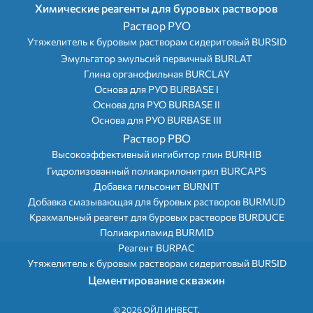
Химические реагенты для буровых растворов
Раствор РУО
Утяжелитель к буровым растворам сидеритовый BURSID
Эмульгатор эмульсий первичный BURLAT
Глина органофильная BURCLAY
Основа для РУО BURBASE I
Основа для РУО BURBASE II
Основа для РУО BURBASE III
Раствор РВО
Высокоэффективный ингибитор глин BURHIB
Гидролизованный полиакрилонитрил BURCAPS
Добавка гильсонит BURNIT
Добавка смазывающая для буровых растворов BURMUD
Крахмальный реагент для буровых растворов BURDUCE
Полиакриламид BURMID
Реагент BURPAC
Утяжелитель к буровым растворам сидеритовый BURSID
Цементирование скважин
©
2026 ОЙЛ ИНВЕСТ.